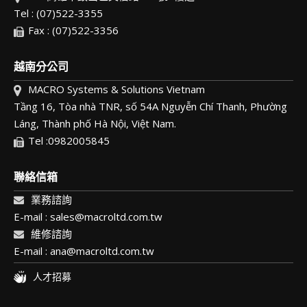
Tel : (07)522-3355
Fax : (07)522-3356
越南分公司
MACRO Systems & Solutions Vietnam
Tầng 16, Tòa nhà TNR, số 54A Nguyễn Chí Thanh, Phường
Láng, Thành phố Hà Nội, Việt Nam.
Tel :0982005845
聯絡信箱
業務諮詢
E-mail : sales@macroltd.com.tw
維修諮詢
E-mail : ana@macroltd.com.tw
人才招募