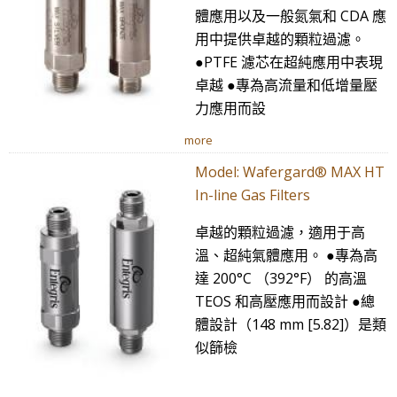
體應用以及一般氮氣和 CDA 應
用中提供卓越的顆粒過濾。
●PTFE 濾芯在超純應用中表現
卓越 ●專為高流量和低增量壓
力應用而設
more
Model: Wafergard® MAX HT
In-line Gas Filters
卓越的顆粒過濾，適用于高
溫、超純氣體應用。 ●專為高
達 200°C （392°F） 的高溫
TEOS 和高壓應用而設計 ●總
體設計（148 mm [5.82]）是類
似篩檢