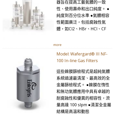
器旨在提高工藝氣體的一致
性、使用壽命和出口純度。 ●
純度到百分位水準 ●氣體相容
性範圍廣泛，包括腐蝕性氣
體，如Cl2、HBr、HCl、CF
more
Model: Wafergard® III NF-
100 In-line Gas Filters
這些鎳膜篩檢程式是超純氣體
系統過濾最清潔、最高效的全
金屬篩檢程式。 ●鎳膜在惰性
和無功氣體應用中具有卓越的
耐腐蝕性和優異的相容性，流
量高達 100 slpm ●清潔全金屬
結構是高溫和動態