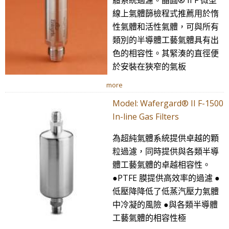
體系統過濾。晶圓® II F 微型
線上氣體篩檢程式推薦用於惰
性氣體和活性氣體，可與所有
類別的半導體工藝氣體具有出
色的相容性。其緊湊的直徑便
於安裝在狹窄的氣板
more
Model: Wafergard® II F-1500
In-line Gas Filters
為超純氣體系統提供卓越的顆
粒過濾，同時提供與各類半導
體工藝氣體的卓越相容性。
●PTFE 膜提供高效率的過濾 ●
低壓降降低了低蒸汽壓力氣體
中冷凝的風險 ●與各類半導體
工藝氣體的相容性極