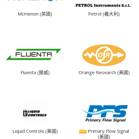
Mcmenon (英國)
Petrol (義大利)
Fluenta (挪威)
Orange Research (美國)
Liquid Controls (美國)
Primary Flow Signal
(美國)