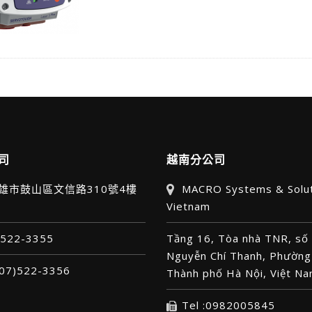
司
越南分公司
高雄市鼓山區文信路310號4樓
MACRO Systems & Solu
Vietnam
7)522-3355
Tầng 16, Tòa nhà TNR, số
Nguyễn Chí Thanh, Phường
 (07)522-3356
Thành phố Hà Nội, Việt N
Tel :0982005845