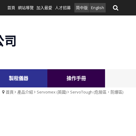
首頁
網站導覽
加入最愛
人才招募
简中版
English
公司
製程儀器
操作手冊
首頁
產品介紹
Servomex (英國)
ServoTough (危險區，防爆區)