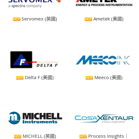
Servomex (英國)
Ametek (美國)
Delta F (美國)
Meeco (美國)
MICHELL (英國)
Process Insights｜