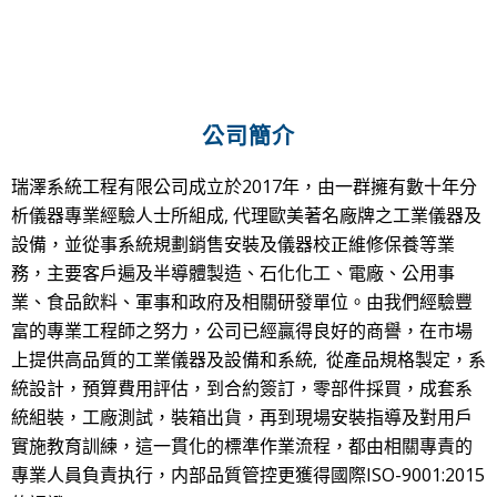
公司簡介
瑞澤系統工程有限公司成立於2017年，由一群擁有數十年分
析儀器專業經驗人士所組成, 代理歐美著名廠牌之工業儀器及
設備，並從事系統規劃銷售安裝及儀器校正維修保養等業
務，主要客戶遍及半導體製造、石化化工、電廠、公用事
業、食品飲料、軍事和政府及相關研發單位。由我們經驗豐
富的專業工程師之努力，公司已經贏得良好的商譽，在市場
上提供高品質的工業儀器及設備和系統, 從產品規格製定，系
統設計，預算費用評估，到合約簽訂，零部件採買，成套系
統組裝，工廠測試，裝箱出貨，再到現場安裝指導及對用戶
實施教育訓練，這一貫化的標準作業流程，都由相關專責的
專業人員負責执行，内部品質管控更獲得國際ISO-9001:2015