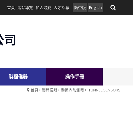
首頁
網站導覽
加入最愛
人才招募
简中版
English
公司
製程儀器
操作手冊
首頁
製程儀器
隧道內監測器
TUNNEL SENSORS