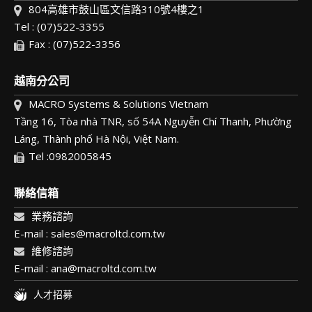
804高雄市鼓山區文信路310號4樓之1
Tel : (07)522-3355
Fax : (07)522-3356
越南分公司
MACRO Systems & Solutions Vietnam
Tầng 16, Tòa nhà TNR, số 54A Nguyễn Chí Thanh, Phường
Láng, Thành phố Hà Nội, Việt Nam.
Tel :0982005845
聯絡信箱
業務諮詢
E-mail : sales@macroltd.com.tw
維修諮詢
E-mail : ana@macroltd.com.tw
人才招募