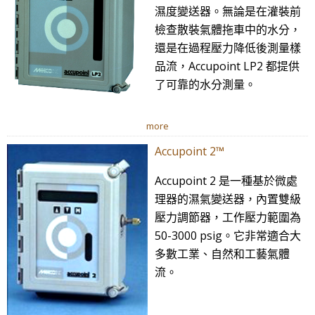
濕度變送器。無論是在灌裝前
檢查散裝氣體拖車中的水分，
還是在過程壓力降低後測量樣
品流，Accupoint LP2 都提供
了可靠的水分測量。
more
Accupoint 2™
Accupoint 2 是一種基於微處
理器的濕氣變送器，內置雙級
壓力調節器，工作壓力範圍為
50-3000 psig。它非常適合大
多數工業、自然和工藝氣體
流。