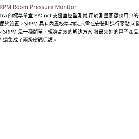
RPM Room Pressure Monitor
 Setra 的標準單室 BACnet 支援室壓監測儀,用於測量關鍵應用
,便於設置。SRPM 具有內置校準功能,只需在安裝時進行零點,可
SRPM 是一種簡單、經濟高效的解決方案,將最先進的電子產品與
PM 還集成了兩級密碼保護。