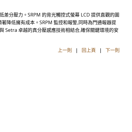
中的低差分壓力。SRPM 的背光觸控式螢幕 LCD 提供直觀的圖
顯著降低擁有成本。SRPM 監控和報警,同時為門通報器提
 Setra 卓越的真分壓感應技術相結合,確保關鍵環境的安
上一則
|
回上頁
|
下一則