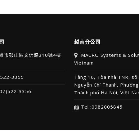
司
越南分公司
高雄市鼓山區文信路310號4樓
MACRO Systems & Solu
Vietnam
7)522-3355
Tầng 16, Tòa nhà TNR, số
Nguyễn Chí Thanh, Phường
 (07)522-3356
Thành phố Hà Nội, Việt N
Tel :0982005845