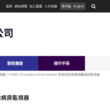
首頁
網站導覽
加入最愛
人才招募
简中版
English
公司
製程儀器
操作手冊
(美國)
COVID-19 Isolation Room Monitor 新型冠狀病毒隔離病房監視器
毒隔離病房監視器