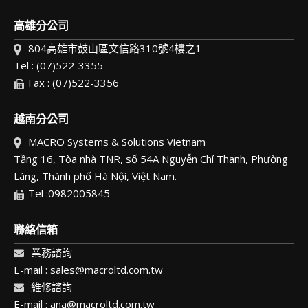
高雄分公司
804高雄市鼓山區文信路310號4樓之1
Tel : (07)522-3355
Fax : (07)522-3356
越南分公司
MACRO Systems & Solutions Vietnam
Tầng 16, Tòa nhà TNR, số 54A Nguyễn Chí Thanh, Phường
Láng, Thành phố Hà Nội, Việt Nam.
Tel :0982005845
聯絡信箱
業務諮詢
E-mail : sales@macroltd.com.tw
維修諮詢
E-mail : ana@macroltd.com.tw