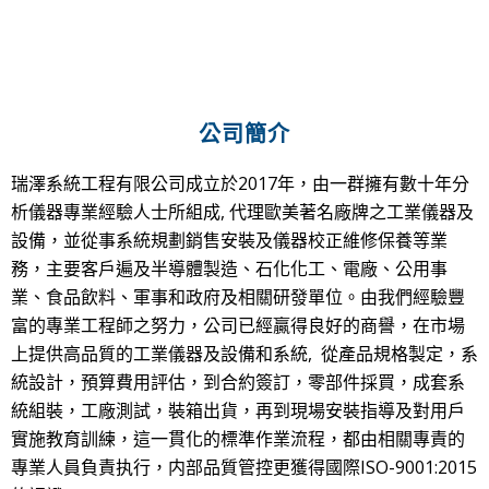
公司簡介
瑞澤系統工程有限公司成立於2017年，由一群擁有數十年分
析儀器專業經驗人士所組成, 代理歐美著名廠牌之工業儀器及
設備，並從事系統規劃銷售安裝及儀器校正維修保養等業
務，主要客戶遍及半導體製造、石化化工、電廠、公用事
業、食品飲料、軍事和政府及相關研發單位。由我們經驗豐
富的專業工程師之努力，公司已經贏得良好的商譽，在市場
上提供高品質的工業儀器及設備和系統, 從產品規格製定，系
統設計，預算費用評估，到合約簽訂，零部件採買，成套系
統組裝，工廠測試，裝箱出貨，再到現場安裝指導及對用戶
實施教育訓練，這一貫化的標準作業流程，都由相關專責的
專業人員負責执行，内部品質管控更獲得國際ISO-9001:2015