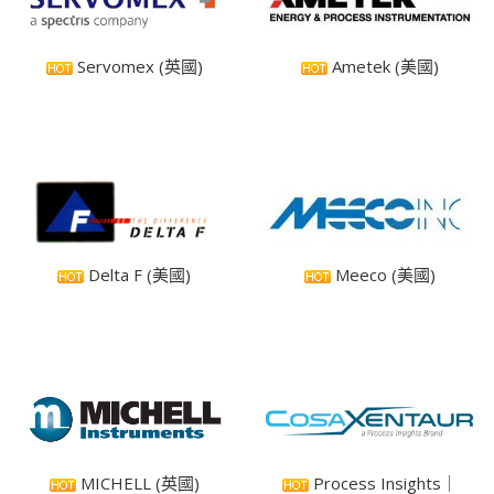
Servomex (英國)
Ametek (美國)
Delta F (美國)
Meeco (美國)
MICHELL (英國)
Process Insights｜