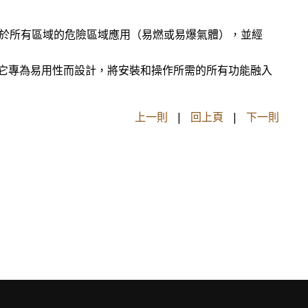
可應用於所有區域的危險區域應用（易燃或易爆氣體），並經
*UNF 進程連接。它專為易用性而設計，將安裝和操作所需的所有功能融入
上一則
|
回上頁
|
下一則