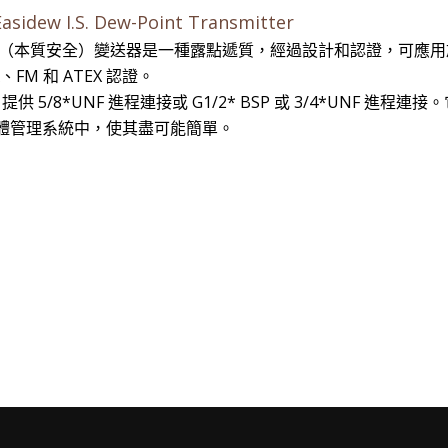
Easidew I.S. Dew-Point Transmitter
ew I.S.（本質安全）變送器是一種露點遞質，經過設計和認證，
A、FM 和 ATEX 認證。
 I.S. 提供 5/8*UNF 進程連接或 G1/2* BSP 或 3/4
體管理系統中，使其盡可能簡單。