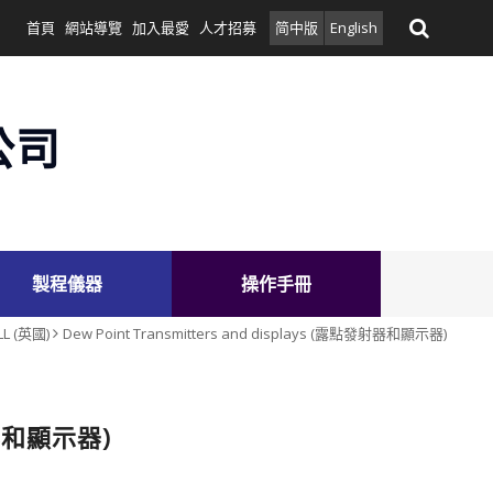
首頁
網站導覽
加入最愛
人才招募
简中版
English
公司
製程儀器
操作手冊
LL (英國)
Dew Point Transmitters and displays (露點發射器和顯示器)
發射器和顯示器)