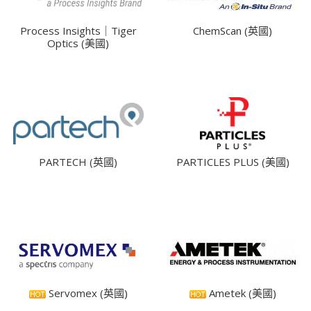
Process Insights｜Tiger
ChemScan (英國)
Optics (美國)
PARTECH (英國)
PARTICLES PLUS (美國)
Servomex (英國)
Ametek (美國)