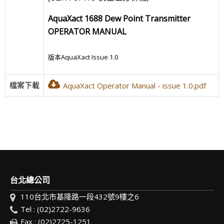
AquaXact 1688 Dew Point Transmitter
OPERATOR MANUAL
版本AquaXact Issue 1.0
檔案下載
AquaXact Operator Manual - issue 1.0.pdf
台北總公司
110台北市基隆路一段432號9樓之6
Tel : (02)2722-9636
Fax : (02)2725-1251