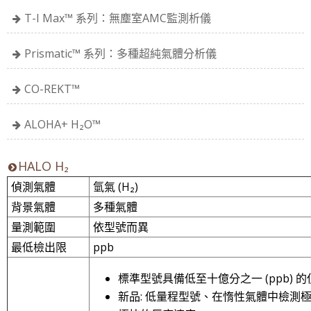
T-I Max™ 系列：無塵室AMC監測析儀
Prismatic™ 系列：多種超純氣體分析儀
CO-REKT™
ALOHA+ H₂O™
HALO H₂
偵測氣體
氫
氣 (H
₂
)
背景氣體
多種氣體
量測範圍
依型號而異
最低檢出限
ppb
標準型號具備低至十億分之一 (ppb) 
新品: 低量程型號、在惰性氣體中檢測極限