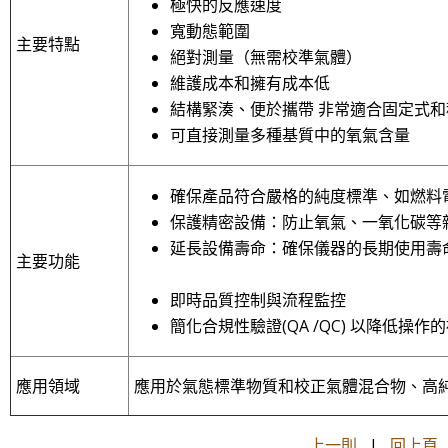
極快的反應速度
寬動態範圍
主要特點
絕
對測量（無需校準氣體）
維護成本和擁有成本低
結構緊湊、便於攜帶 非常適合固定式
可直接測量多種基質中的
氧
氣含量
確保
產
品符合嚴格的純度標準、如燃料電池應用的
保護精密設備：防止
氧
氣、一
氧
化
碳
等
延長設備壽命：確保
儀器的
主要
功能
即時品質控制與流程監控
簡化合規性驗證(QA /QC) 以降低操作
應用領域
應用於氣態標準物質和校正氣體混合物、高純
上一則
|
回上頁