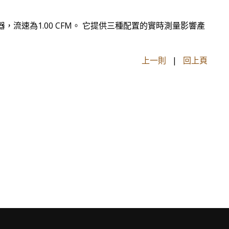
計數器，流速為1.00 CFM。 它提供三種配置的實時測量影響產
上一則
|
回上頁