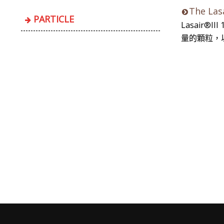
The Lasa
PARTICLE
Lasair
量的顆粒，