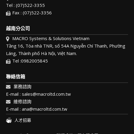
Tel : (07)522-3355
Fax : (07)522-3356
越南分公司
MACRO Systems & Solutions Vietnam
Tầng 16, Tòa nhà TNR, số 54A Nguyễn Chí Thanh, Phường
Láng, Thành phố Hà Nội, Việt Nam.
Tel :0982005845
聯絡信箱
業務諮詢
E-mail : sales@macroltd.com.tw
維修諮詢
E-mail : ana@macroltd.com.tw
人才招募