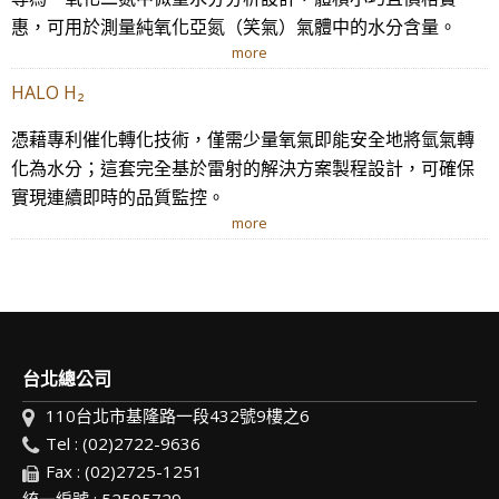
惠，可用於測量純氧化亞氮（笑氣）氣體中的水分含量。
more
HALO H₂
憑藉專利催化轉化技術，僅需少量氧氣即能安全地將氫氣轉
化為水分；這套完全基於雷射的解決方案製程設計，可確保
實現連續即時的品質監控。
more
台北總公司
110台北市基隆路一段432號9樓之6
Tel : (02)2722-9636
Fax : (02)2725-1251