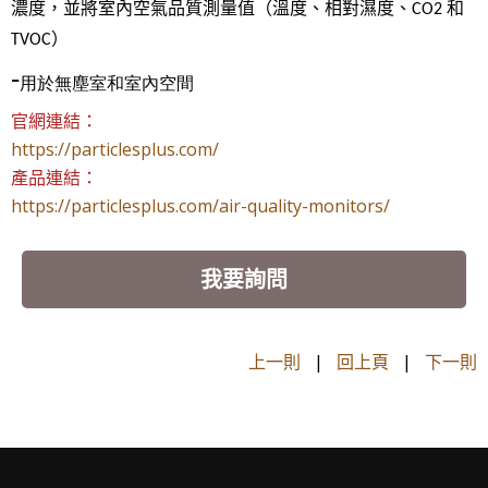
濃度，並將室內空氣品質測量值（溫度、相對濕度、
和
CO2
）
TVOC
-
用於無塵室和室內空間
官網連結：
https://particlesplus.com/
產品連結：
https://particlesplus.com/air-quality-monitors/
我要詢問
上一則
|
回上頁
|
下一則