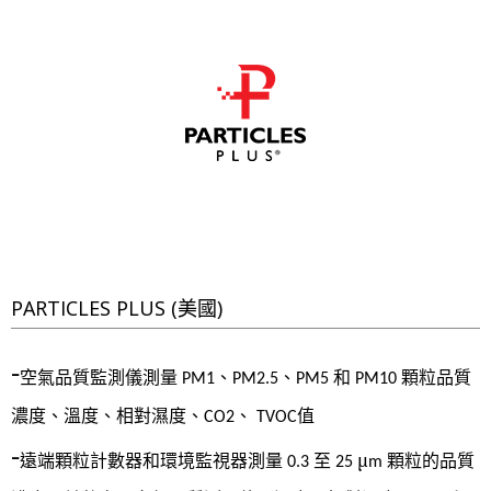
PARTICLES PLUS (美國)
-
空氣品質監測儀測量
、
、
和
顆粒品質
PM1
PM2.5
PM5
PM10
濃度、溫度、相對濕度、
、
值
CO2
TVOC
-
遠端顆粒計數器和環境監視器測量
至
μ
顆粒的品質
0.3
25
m