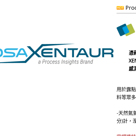
Pro
憑藉
X
感
用於露
料等眾
-天然氣
分)計，